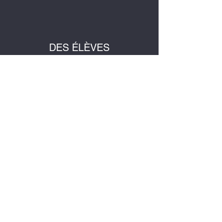
DES ÉLÈVES
- Apporter ses cours et ses devoirs
- Etre studieux
- Etre respectueux de l'organisation
- Respecter le règlement intérieur de
l'ASCOR (Bouton ci-dessus pour le consulter)
DES PARENTS